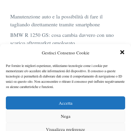
Manutenzione auto e la possibilità di fare il
tagliando direttamente tramite smartphone
BMW R 1250 GS: cosa cambia davvero con uno
scarico aftermarket omologato
Gestisci Consenso Cookie
Audi Q4 e-Tron 40 Business elettrica: mobilità
sostenibile, stile, anche con noleggio a lungo
Per fornire le migliori esperienze, utilizziamo tecnologie come i cookie per
termine
memorizzare e/o accedere alle informazioni del dispositivo. Il consenso a queste
tecnologie ci permetterà di elaborare dati come il comportamento di navigazione o ID
Ufficiale l’arrivo degli stop lampeggianti
unici su questo sito. Non acconsentire o ritirare il consenso può influire negativamente
su alcune caratteristiche e funzioni.
obbligatori in Italia
Le caratteristiche del motore Turbo 100 di
Accetta
Peugeot
Nega
Visualizza preferenze