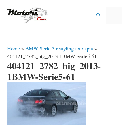
Vai
al
MENU
contenuto
Home
»
BMW Serie 5 restyling foto spia
»
404121_2782_big_2013-1BMW-Serie5-61
404121_2782_big_2013-
1BMW-Serie5-61