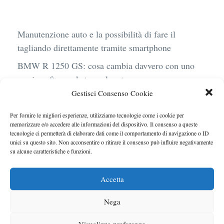
Manutenzione auto e la possibilità di fare il
tagliando direttamente tramite smartphone
BMW R 1250 GS: cosa cambia davvero con uno
scarico aftermarket omologato
Gestisci Consenso Cookie
Audi Q4 e-Tron 40 Business elettrica: mobilità
sostenibile, stile, anche con noleggio a lungo
Per fornire le migliori esperienze, utilizziamo tecnologie come i cookie per
termine
memorizzare e/o accedere alle informazioni del dispositivo. Il consenso a queste
tecnologie ci permetterà di elaborare dati come il comportamento di navigazione o ID
Ufficiale l’arrivo degli stop lampeggianti
unici su questo sito. Non acconsentire o ritirare il consenso può influire negativamente
su alcune caratteristiche e funzioni.
obbligatori in Italia
Le caratteristiche del motore Turbo 100 di
Accetta
Peugeot
Nega
Visualizza preferenze