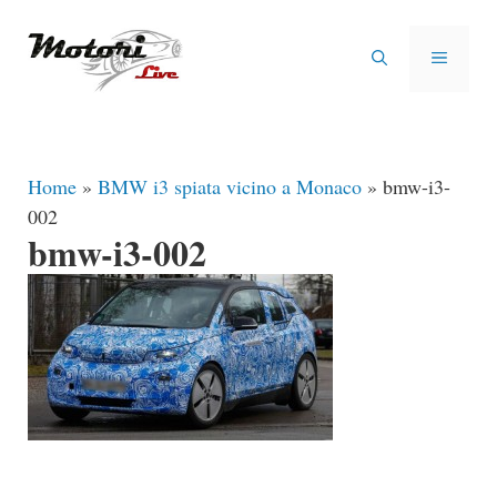
Vai
al
MENU
contenuto
Home
»
BMW i3 spiata vicino a Monaco
»
bmw-i3-
002
bmw-i3-002