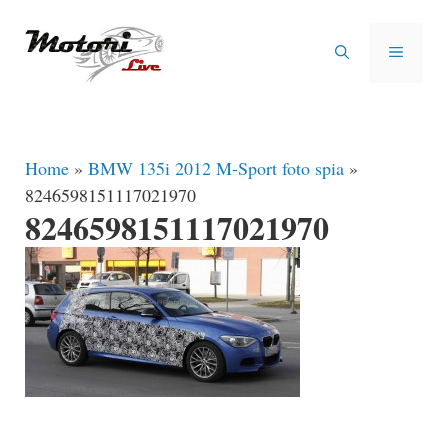
Vai
al
MENU
contenuto
Home
»
BMW 135i 2012 M-Sport foto spia
»
8246598151117021970
8246598151117021970