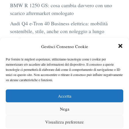
BMW R 1250 GS: cosa cambia davvero con uno
scarico aftermarket omologato
Audi Q4 e-Tron 40 Business elettrica: mobilità
sostenibile, stile, anche con noleggio a lungo
termine
Gestisci Consenso Cookie
Ufficiale l’arrivo degli stop lampeggianti
obbligatori in Italia
Per fornire le migliori esperienze, utilizziamo tecnologie come i cookie per
memorizzare e/o accedere alle informazioni del dispositivo. Il consenso a queste
Le caratteristiche del motore Turbo 100 di
tecnologie ci permetterà di elaborare dati come il comportamento di navigazione o ID
Peugeot
unici su questo sito. Non acconsentire o ritirare il consenso può influire negativamente
su alcune caratteristiche e funzioni.
Auto a noleggio in aeroporto: gli extra che non ti
aspetti al momento del ritiro
Accetta
Nega
Visualizza preferenze