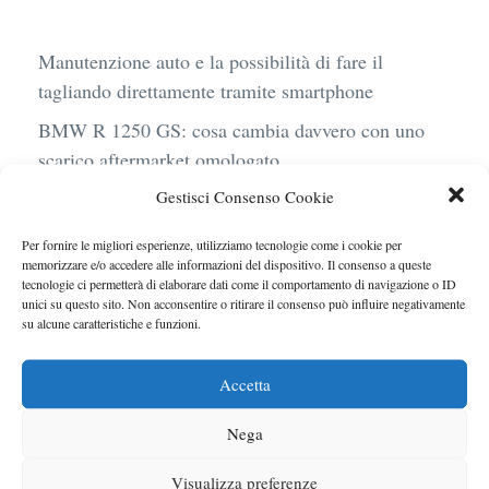
Manutenzione auto e la possibilità di fare il
tagliando direttamente tramite smartphone
BMW R 1250 GS: cosa cambia davvero con uno
scarico aftermarket omologato
Gestisci Consenso Cookie
Audi Q4 e-Tron 40 Business elettrica: mobilità
sostenibile, stile, anche con noleggio a lungo
Per fornire le migliori esperienze, utilizziamo tecnologie come i cookie per
termine
memorizzare e/o accedere alle informazioni del dispositivo. Il consenso a queste
tecnologie ci permetterà di elaborare dati come il comportamento di navigazione o ID
Ufficiale l’arrivo degli stop lampeggianti
unici su questo sito. Non acconsentire o ritirare il consenso può influire negativamente
su alcune caratteristiche e funzioni.
obbligatori in Italia
Le caratteristiche del motore Turbo 100 di
Accetta
Peugeot
Nega
Visualizza preferenze