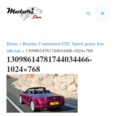
Vai
al
MENU
contenuto
Home
»
Bentley Continental GTC Speed prime foto
ufficiali
»
13098614781744034466-1024×768
13098614781744034466-
1024×768