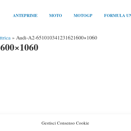
ANTEPRIME
MOTO
MOTOGP
FORMULA U
trica
»
Audi-A2-651010341231621600×1060
1600×1060
Gestisci Consenso Cookie