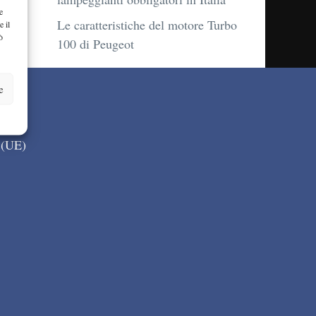
e
Le caratteristiche del motore Turbo
e il
ò
100 di Peugeot
e
 (UE)