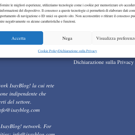
fornire le migliori esperienze, utilizziamo tecnologie come i cookie per memorizzare e/o acceder
 informazioni del dispositivo. Il consenso a queste tecnologie ci permetterà di elaborare dati com
portamento di navigazione o ID unici su questo sito. Non acconsentire o ritirare il consenso pu
uire negativamente su alcune caratteristiche e funzioni.
Accetta
Nega
Visualizza preferenz
Cookie Policy (UE)
Cookie Policy
Dichiarazione sulla Privacy
Dichiarazione sulla Privacy
ork IsayBlog! la cui rete
ione indipendente che
ti del settore.
info@isayblog.com
 IsayBlog! network. For
ities:
info@isayblog.com