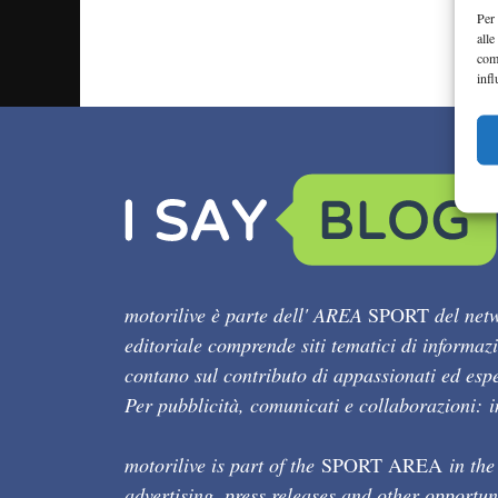
Per 
alle
com
infl
motorilive è parte dell' AREA
SPORT
del netw
editoriale comprende siti tematici di informaz
contano sul contributo di appassionati ed esper
Per pubblicità, comunicati e collaborazioni:
motorilive is part of the
SPORT AREA
in the
advertising, press releases and other opportun