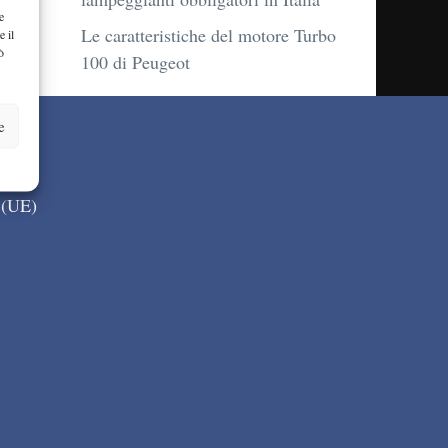
e
Le caratteristiche del motore Turbo
e il
ò
100 di Peugeot
e
 (UE)