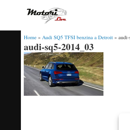
Vai
al
contenuto
Home
»
Audi SQ5 TFSI benzina a Detroit
»
audi
audi-sq5-2014_03