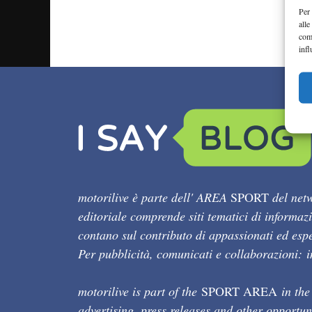
Per 
alle
com
infl
motorilive è parte dell' AREA
SPORT
del netw
editoriale comprende siti tematici di informaz
contano sul contributo di appassionati ed esper
Per pubblicità, comunicati e collaborazioni:
motorilive is part of the
SPORT AREA
in the
advertising, press releases and other opportun