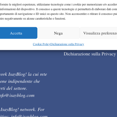
fornire le migliori esperienze, utilizziamo tecnologie come i cookie per memorizzare e/o acceder
 informazioni del dispositivo. Il consenso a queste tecnologie ci permetterà di elaborare dati com
portamento di navigazione o ID unici su questo sito. Non acconsentire o ritirare il consenso pu
uire negativamente su alcune caratteristiche e funzioni.
Accetta
Nega
Visualizza preferenz
Cookie Policy (UE)
Cookie Policy
Dichiarazione sulla Privacy
Dichiarazione sulla Privacy
ork IsayBlog! la cui rete
ione indipendente che
ti del settore.
info@isayblog.com
 IsayBlog! network. For
ities:
info@isayblog.com