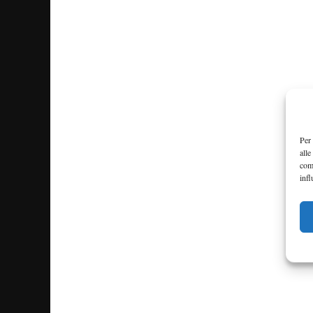
Per 
alle
com
infl