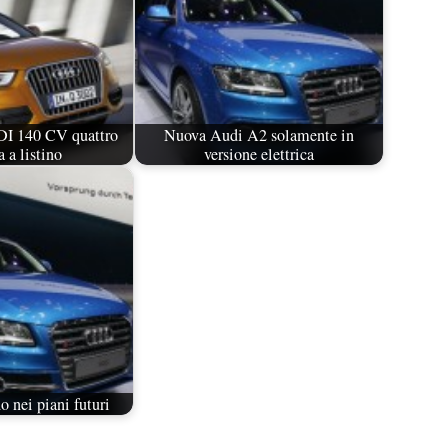
DI 140 CV quattro
Nuova Audi A2 solamente in
 a listino
versione elettrica
 nei piani futuri