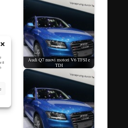
e
Audi Q7 nuovi motori V6 TFSI e
e il
TDI
ò
e