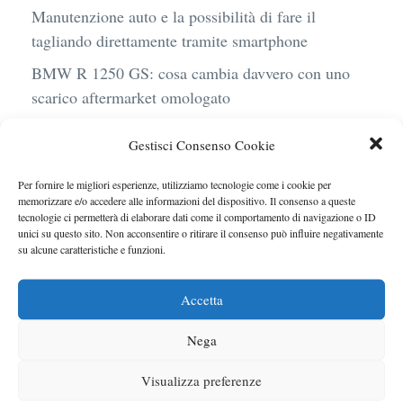
Manutenzione auto e la possibilità di fare il
tagliando direttamente tramite smartphone
BMW R 1250 GS: cosa cambia davvero con uno
scarico aftermarket omologato
Audi Q4 e-Tron 40 Business elettrica: mobilità
Gestisci Consenso Cookie
sostenibile, stile, anche con noleggio a lungo
termine
Per fornire le migliori esperienze, utilizziamo tecnologie come i cookie per
memorizzare e/o accedere alle informazioni del dispositivo. Il consenso a queste
Ufficiale l’arrivo degli stop lampeggianti
tecnologie ci permetterà di elaborare dati come il comportamento di navigazione o ID
obbligatori in Italia
unici su questo sito. Non acconsentire o ritirare il consenso può influire negativamente
su alcune caratteristiche e funzioni.
Le caratteristiche del motore Turbo 100 di
Peugeot
Accetta
Nega
Visualizza preferenze