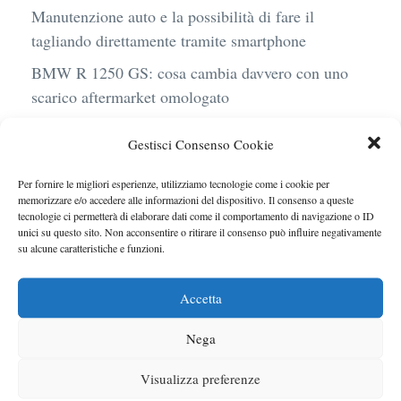
Manutenzione auto e la possibilità di fare il
tagliando direttamente tramite smartphone
BMW R 1250 GS: cosa cambia davvero con uno
scarico aftermarket omologato
Audi Q4 e-Tron 40 Business elettrica: mobilità
Gestisci Consenso Cookie
sostenibile, stile, anche con noleggio a lungo
termine
Per fornire le migliori esperienze, utilizziamo tecnologie come i cookie per
memorizzare e/o accedere alle informazioni del dispositivo. Il consenso a queste
Ufficiale l’arrivo degli stop lampeggianti
tecnologie ci permetterà di elaborare dati come il comportamento di navigazione o ID
obbligatori in Italia
unici su questo sito. Non acconsentire o ritirare il consenso può influire negativamente
su alcune caratteristiche e funzioni.
Le caratteristiche del motore Turbo 100 di
Peugeot
Accetta
Nega
Visualizza preferenze