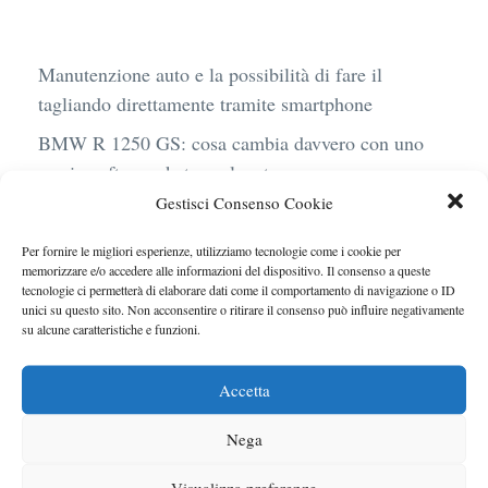
Manutenzione auto e la possibilità di fare il
tagliando direttamente tramite smartphone
BMW R 1250 GS: cosa cambia davvero con uno
scarico aftermarket omologato
Gestisci Consenso Cookie
Audi Q4 e-Tron 40 Business elettrica: mobilità
sostenibile, stile, anche con noleggio a lungo
Per fornire le migliori esperienze, utilizziamo tecnologie come i cookie per
termine
memorizzare e/o accedere alle informazioni del dispositivo. Il consenso a queste
tecnologie ci permetterà di elaborare dati come il comportamento di navigazione o ID
Ufficiale l’arrivo degli stop lampeggianti
unici su questo sito. Non acconsentire o ritirare il consenso può influire negativamente
su alcune caratteristiche e funzioni.
obbligatori in Italia
Le caratteristiche del motore Turbo 100 di
Accetta
Peugeot
Nega
Visualizza preferenze