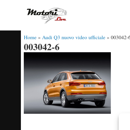
Vai
al
contenuto
Home
»
Audi Q3 nuovo video ufficiale
»
003042-
003042-6