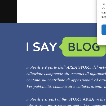
Per 
alle
com
infl
motorilive è parte dell' AREA
SPORT
del netw
editoriale comprende siti tematici di informaz
contano sul contributo di appassionati ed esper
Per pubblicità, comunicati e collaborazioni:
motorilive is part of the
SPORT AREA
in the
advertising, press releases and other opportun