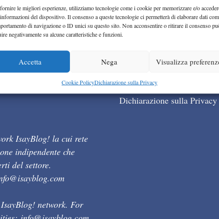
fornire le migliori esperienze, utilizziamo tecnologie come i cookie per memorizzare e/o acceder
 informazioni del dispositivo. Il consenso a queste tecnologie ci permetterà di elaborare dati com
portamento di navigazione o ID unici su questo sito. Non acconsentire o ritirare il consenso pu
uire negativamente su alcune caratteristiche e funzioni.
Accetta
Nega
Visualizza preferenz
Cookie Policy (UE)
Cookie Policy
Dichiarazione sulla Privacy
Dichiarazione sulla Privacy
ork IsayBlog! la cui rete
ione indipendente che
ti del settore.
info@isayblog.com
 IsayBlog! network. For
ities:
info@isayblog.com