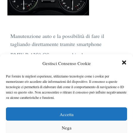
Manutenzione auto e la possibilità di fare il
tagliando direttamente tramite smartphone
BMW R 1250 GS: cosa cambia davvero con uno
scarico aftermarket omologato
Gestisci Consenso Cookie
Audi Q4 e-Tron 40 Business elettrica: mobilità
Per fornire le migliori esperienze, utilizziamo tecnologie come i cookie per
sostenibile, stile, anche con noleggio a lungo
memorizzare e/o accedere alle informazioni del dispositivo. Il consenso a queste
tecnologie ci permetterà di elaborare dati come il comportamento di navigazione o ID
termine
unici su questo sito. Non acconsentire o ritirare il consenso può influire negativamente
su alcune caratteristiche e funzioni.
Ufficiale l’arrivo degli stop lampeggianti
obbligatori in Italia
Accetta
Le caratteristiche del motore Turbo 100 di
Peugeot
Nega