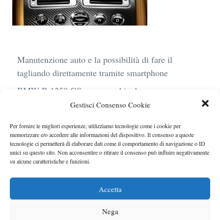
Manutenzione auto e la possibilità di fare il
tagliando direttamente tramite smartphone
BMW R 1250 GS: cosa cambia davvero con uno
scarico aftermarket omologato
Gestisci Consenso Cookie
Audi Q4 e-Tron 40 Business elettrica: mobilità
Per fornire le migliori esperienze, utilizziamo tecnologie come i cookie per
sostenibile, stile, anche con noleggio a lungo
memorizzare e/o accedere alle informazioni del dispositivo. Il consenso a queste
tecnologie ci permetterà di elaborare dati come il comportamento di navigazione o ID
termine
unici su questo sito. Non acconsentire o ritirare il consenso può influire negativamente
su alcune caratteristiche e funzioni.
Ufficiale l’arrivo degli stop lampeggianti
obbligatori in Italia
Accetta
Le caratteristiche del motore Turbo 100 di
Peugeot
Nega