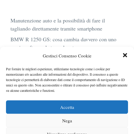
Manutenzione auto e la possibilità di fare il
tagliando direttamente tramite smartphone
BMW R 1250 GS: cosa cambia davvero con uno
scarico aftermarket omologato
Gestisci Consenso Cookie
Audi Q4 e-Tron 40 Business elettrica: mobilità
sostenibile, stile, anche con noleggio a lungo
Per fornire le migliori esperienze, utilizziamo tecnologie come i cookie per
termine
memorizzare e/o accedere alle informazioni del dispositivo. Il consenso a queste
tecnologie ci permetterà di elaborare dati come il comportamento di navigazione o ID
Ufficiale l’arrivo degli stop lampeggianti
unici su questo sito. Non acconsentire o ritirare il consenso può influire negativamente
su alcune caratteristiche e funzioni.
obbligatori in Italia
Le caratteristiche del motore Turbo 100 di
Accetta
Peugeot
Nega
Visualizza preferenze