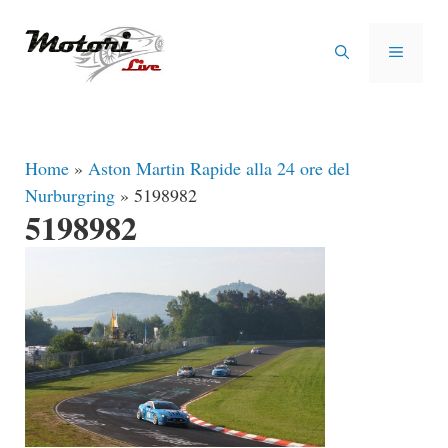
Vai
al
MENU
contenuto
Home
»
Aston Martin Rapide alla 24 ore del
Nurburgring
»
5198982
5198982