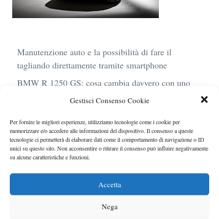
Manutenzione auto e la possibilità di fare il
tagliando direttamente tramite smartphone
BMW R 1250 GS: cosa cambia davvero con uno
scarico aftermarket omologato
Gestisci Consenso Cookie
Audi Q4 e-Tron 40 Business elettrica: mobilità
Per fornire le migliori esperienze, utilizziamo tecnologie come i cookie per
sostenibile, stile, anche con noleggio a lungo
memorizzare e/o accedere alle informazioni del dispositivo. Il consenso a queste
termine
tecnologie ci permetterà di elaborare dati come il comportamento di navigazione o ID
unici su questo sito. Non acconsentire o ritirare il consenso può influire negativamente
Ufficiale l’arrivo degli stop lampeggianti
su alcune caratteristiche e funzioni.
obbligatori in Italia
Accetta
Le caratteristiche del motore Turbo 100 di
Peugeot
Nega