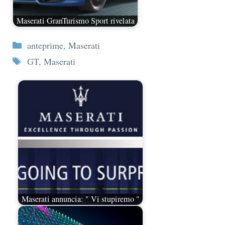
Maserati GranTurismo Sport rivelata
Categorie
anteprime
,
Maserati
Tag
GT
,
Maserati
Maserati annuncia: " Vi stupiremo "