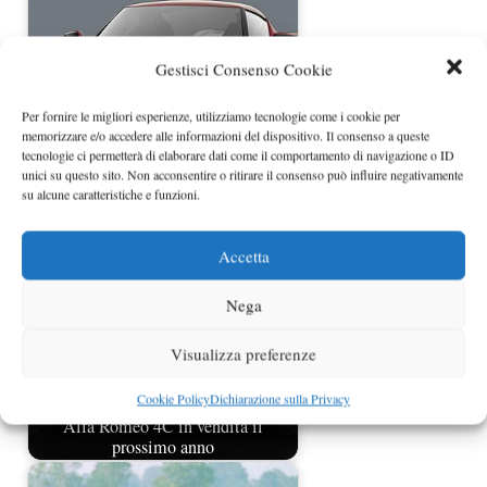
Gestisci Consenso Cookie
Per fornire le migliori esperienze, utilizziamo tecnologie come i cookie per
memorizzare e/o accedere alle informazioni del dispositivo. Il consenso a queste
Alfa Romeo 4C Concept presentata a
tecnologie ci permetterà di elaborare dati come il comportamento di navigazione o ID
Ginevra
unici su questo sito. Non acconsentire o ritirare il consenso può influire negativamente
su alcune caratteristiche e funzioni.
Accetta
Nega
Visualizza preferenze
Cookie Policy
Dichiarazione sulla Privacy
Alfa Romeo 4C in vendita il
prossimo anno