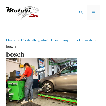
Vai
al
MENU
contenuto
Home
»
Controlli gratuiti Bosch impianto frenante
»
bosch
bosch