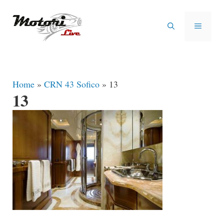
Vai
al
MENU
contenuto
Home
»
CRN 43 Sofico
»
13
13