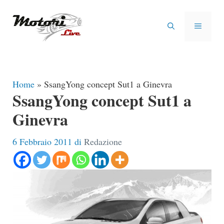
Vai
al
MENU
contenuto
Home
»
SsangYong concept Sut1 a Ginevra
SsangYong concept Sut1 a
Ginevra
6 Febbraio 2011
di
Redazione