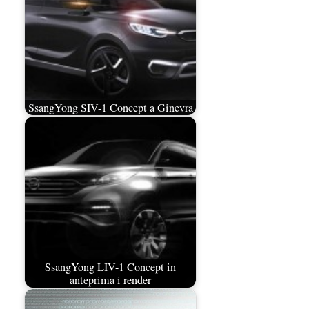
SsangYong SIV-1 Concept a Ginevra
SsangYong LIV-1 Concept in
anteprima i render