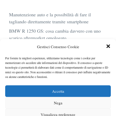
Manutenzione auto e la possibilità di fare il
tagliando direttamente tramite smartphone
BMW R 1250 GS: cosa cambia davvero con uno
scarico aftermarket omologato
Gestisci Consenso Cookie
Audi Q4 e-Tron 40 Business elettrica: mobilità
sostenibile, stile, anche con noleggio a lungo
Per fornire le migliori esperienze, utilizziamo tecnologie come i cookie per
termine
memorizzare e/o accedere alle informazioni del dispositivo. Il consenso a queste
tecnologie ci permetterà di elaborare dati come il comportamento di navigazione o ID
Ufficiale l’arrivo degli stop lampeggianti
unici su questo sito. Non acconsentire o ritirare il consenso può influire negativamente
su alcune caratteristiche e funzioni.
obbligatori in Italia
Le caratteristiche del motore Turbo 100 di
Accetta
Peugeot
Nega
Visualizza preferenze