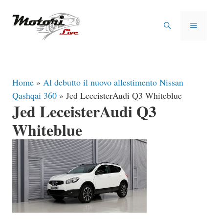
Vai
al
MENU
contenuto
Home
»
Al debutto il nuovo allestimento Nissan
Qashqai 360
»
Jed LeceisterAudi Q3 Whiteblue
Jed LeceisterAudi Q3
Whiteblue