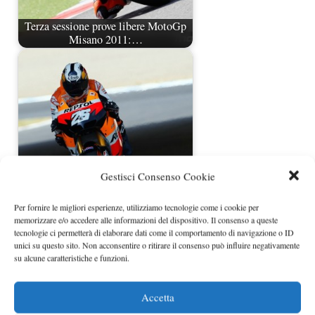
Terza sessione prove libere MotoGp
Misano 2011:…
Gestisci Consenso Cookie
Prove libere MotoGp Motegi 2011:
Per fornire le migliori esperienze, utilizziamo tecnologie come i cookie per
Pedrosa è il più…
memorizzare e/o accedere alle informazioni del dispositivo. Il consenso a queste
tecnologie ci permetterà di elaborare dati come il comportamento di navigazione o ID
unici su questo sito. Non acconsentire o ritirare il consenso può influire negativamente
su alcune caratteristiche e funzioni.
Accetta