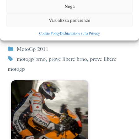
Nega
Visualizza preferenze
Terza sessione prove libere MotoGp
Indianapolis…
Cookie Policy
Dichiarazione sulla Privacy
Categorie
MotoGp 2011
Tag
motogp brno
,
prove libere brno
,
prove libere
motogp