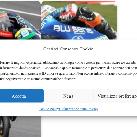
Gestisci Consenso Cookie
fornire le migliori esperienze, utilizziamo tecnologie come i cookie per memorizzare e/o acceder
Risultati gara Moto3 Silverstone
 informazioni del dispositivo. Il consenso a queste tecnologie ci permetterà di elaborare dati com
anno per Moto 2 e 3
2012: Vinales…
portamento di navigazione o ID unici su questo sito. Non acconsentire o ritirare il consenso pu
uire negativamente su alcune caratteristiche e funzioni.
Accetta
Nega
Visualizza preferenz
Cookie Policy
Dichiarazione sulla Privacy