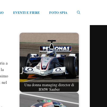
NO
EVENTI E FIERE
FOTO SPIA
ria a
 la
esimo
 nel
Una donna managing director di
BMW Sauber