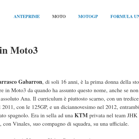
ANTEPRIME
MOTO
MOTOGP
FORMULA U
in Moto3
rrasco Gabarron
, di soli 16 anni, è la prima donna della sto
re in Moto3 da quando ha assunto questo nome, anche se non
 assoluto Ana. Il curriculum è piuttosto scarno, con un tredic
l 2011, con le 125GP, e un diciannovesimo nel 2012, entrambi
KTM
to spagnolo. Era in sella ad una
privata nel team JHK
, con Vinales, suo compagno di squadra, su una ufficiale.