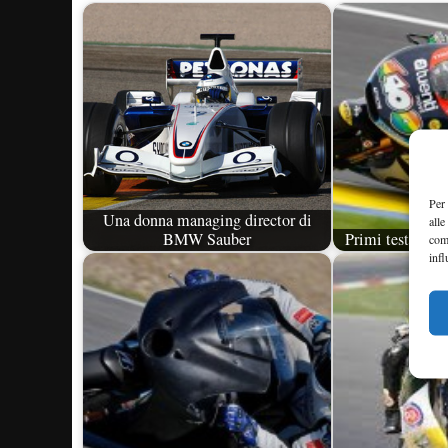
Per 
Una donna managing director di
alle
BMW Sauber
Primi test dell'
com
infl