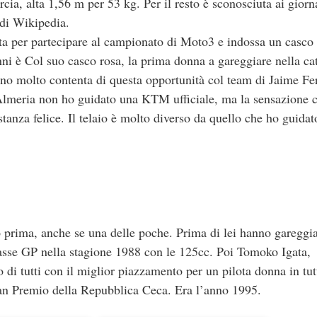
cia, alta 1,56 m per 53 kg. Per il resto è sconosciuta ai giorn
 di Wikipedia.
a per partecipare al campionato di Moto3 e indossa un casco 
nni è Col suo casco rosa, la prima donna a gareggiare nella ca
ono molto contenta di questa opportunità col team di Jaime F
Almeria non ho guidato una KTM ufficiale, ma la sensazione 
anza felice. Il telaio è molto diverso da quello che ho guidat
 prima, anche se una delle poche. Prima di lei hanno gareggi
asse GP nella stagione 1988 con le 125cc. Poi Tomoko Igata,
di tutti con il miglior piazzamento per un pilota donna in tut
ran Premio della Repubblica Ceca. Era l’anno 1995.