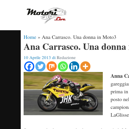
Vai
al
contenuto
Home
»
Ana Carrasco. Una donna in Moto3
Ana Carrasco. Una donna 
10 Aprile 2013
di
Redazione
Anna Ca
gareggia
prima in
posto ne
campiona
LaGlisse