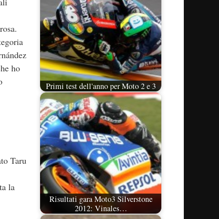
ali
rosa.
tegoria
ernández
che ho
o
Primi test dell'anno per Moto 2 e 3
ato Taru
ta la
Risultati gara Moto3 Silverstone
2012: Vinales…