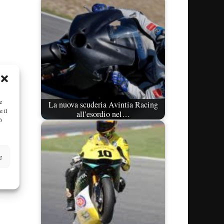
e
La nuova scuderia Avintia Racing
e il
all'esordio nel…
ò
e