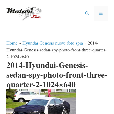
Vai
al
MENU
contenuto
Home
»
Hyundai Genesis nuove foto spia
»
2014-
Hyundai-Genesis-sedan-spy-photo-front-three-quarter-
2-1024×640
2014-Hyundai-Genesis-
sedan-spy-photo-front-three-
quarter-2-1024×640