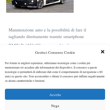
Manutenzione auto e la possibilità di fare il
tagliando direttamente tramite smartphone
BMW R 1250 GS: cosa cambia davvero con uno
scarico aftermarket omologato
Gestisci Consenso Cookie
Audi Q4 e-Tron 40 Business elettrica: mobilità
Per fornire le migliori esperienze, utilizziamo tecnologie come i cookie per
sostenibile, stile, anche con noleggio a lungo
memorizzare e/o accedere alle informazioni del dispositivo. Il consenso a queste
tecnologie ci permetterà di elaborare dati come il comportamento di navigazione o ID
termine
unici su questo sito. Non acconsentire o ritirare il consenso può influire negativamente
su alcune caratteristiche e funzioni.
Ufficiale l’arrivo degli stop lampeggianti
obbligatori in Italia
Accetta
Le caratteristiche del motore Turbo 100 di
Peugeot
Nega