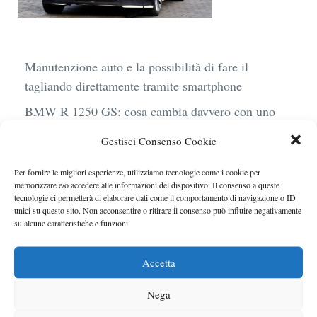
Manutenzione auto e la possibilità di fare il
tagliando direttamente tramite smartphone
BMW R 1250 GS: cosa cambia davvero con uno
scarico aftermarket omologato
Gestisci Consenso Cookie
Audi Q4 e-Tron 40 Business elettrica: mobilità
Per fornire le migliori esperienze, utilizziamo tecnologie come i cookie per
sostenibile, stile, anche con noleggio a lungo
memorizzare e/o accedere alle informazioni del dispositivo. Il consenso a queste
termine
tecnologie ci permetterà di elaborare dati come il comportamento di navigazione o ID
unici su questo sito. Non acconsentire o ritirare il consenso può influire negativamente
Ufficiale l’arrivo degli stop lampeggianti
su alcune caratteristiche e funzioni.
obbligatori in Italia
Accetta
Le caratteristiche del motore Turbo 100 di
Peugeot
Nega