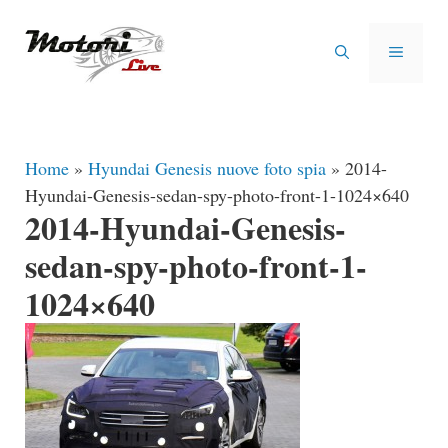
Vai
al
MENU
contenuto
Home
»
Hyundai Genesis nuove foto spia
»
2014-
Hyundai-Genesis-sedan-spy-photo-front-1-1024×640
2014-Hyundai-Genesis-
sedan-spy-photo-front-1-
1024×640