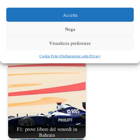
Accetta
Nega
Visualizza preferenze
GP Belgio F1 2009 - Circuito di Spa:
Cookie Policy
Dichiarazione sulla Privacy
orari e presentazione
F1: prove libere del venerdì in
Bahrain