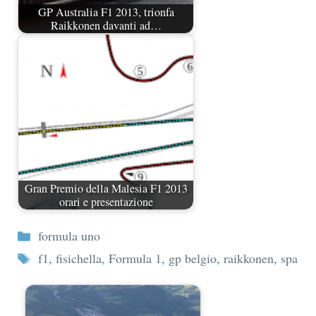
GP Australia F1 2013, trionfa
Raikkonen davanti ad…
Gran Premio della Malesia F1 2013
orari e presentazione
Categorie
formula uno
Tag
f1
,
fisichella
,
Formula 1
,
gp belgio
,
raikkonen
,
spa