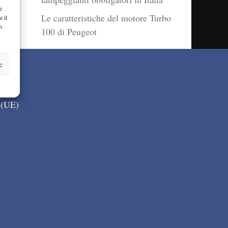
e
Le caratteristiche del motore Turbo
e il
ò
100 di Peugeot
e
 (UE)