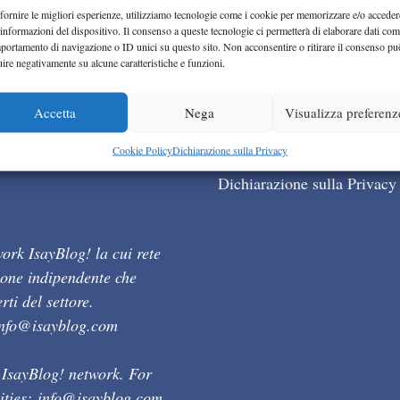
fornire le migliori esperienze, utilizziamo tecnologie come i cookie per memorizzare e/o acceder
 informazioni del dispositivo. Il consenso a queste tecnologie ci permetterà di elaborare dati com
portamento di navigazione o ID unici su questo sito. Non acconsentire o ritirare il consenso pu
uire negativamente su alcune caratteristiche e funzioni.
Accetta
Nega
Visualizza preferenz
Cookie Policy (UE)
Cookie Policy
Dichiarazione sulla Privacy
Dichiarazione sulla Privacy
ork IsayBlog! la cui rete
ione indipendente che
ti del settore.
info@isayblog.com
 IsayBlog! network. For
ities:
info@isayblog.com