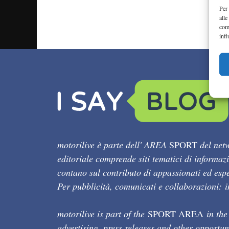
Per 
alle
com
infl
motorilive è parte dell' AREA
SPORT
del netw
editoriale comprende siti tematici di informaz
contano sul contributo di appassionati ed esper
Per pubblicità, comunicati e collaborazioni:
motorilive is part of the
SPORT AREA
in the
advertising, press releases and other opportun