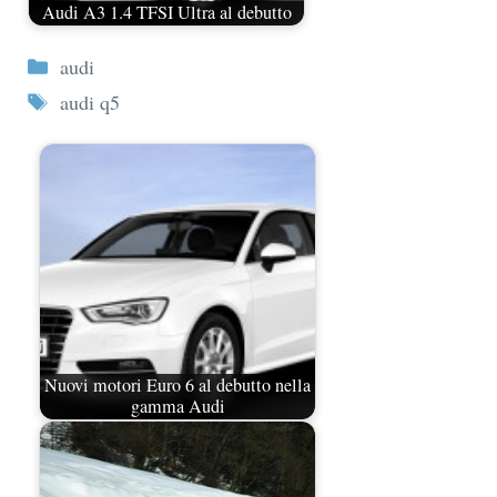
Audi A3 1.4 TFSI Ultra al debutto
Categorie
audi
Tag
audi q5
Nuovi motori Euro 6 al debutto nella
gamma Audi