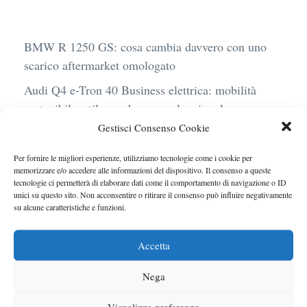
BMW R 1250 GS: cosa cambia davvero con uno
scarico aftermarket omologato
Audi Q4 e-Tron 40 Business elettrica: mobilità
sostenibile, stile, anche con noleggio a lungo
termine
Gestisci Consenso Cookie
Ufficiale l’arrivo degli stop lampeggianti
Per fornire le migliori esperienze, utilizziamo tecnologie come i cookie per
obbligatori in Italia
memorizzare e/o accedere alle informazioni del dispositivo. Il consenso a queste
tecnologie ci permetterà di elaborare dati come il comportamento di navigazione o ID
Le caratteristiche del motore Turbo 100 di
unici su questo sito. Non acconsentire o ritirare il consenso può influire negativamente
su alcune caratteristiche e funzioni.
Peugeot
Auto a noleggio in aeroporto: gli extra che non ti
Accetta
aspetti al momento del ritiro
Nega
Visualizza preferenze