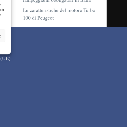
e
Le caratteristiche del motore Turbo
e il
ò
100 di Peugeot
e
 (UE)