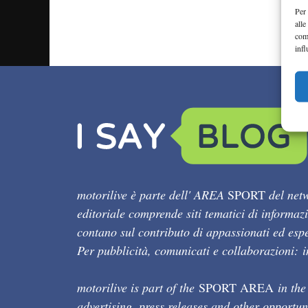
Per 
alle
com
infl
motorilive è parte dell' AREA
SPORT
del netw
editoriale comprende siti tematici di informaz
contano sul contributo di appassionati ed esper
Per pubblicità, comunicati e collaborazioni:
motorilive is part of the
SPORT AREA
in the
advertising, press releases and other opportun