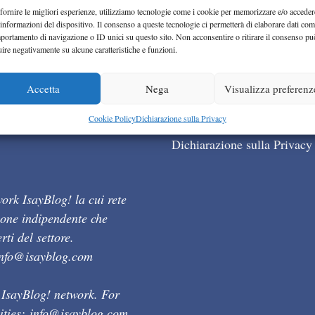
fornire le migliori esperienze, utilizziamo tecnologie come i cookie per memorizzare e/o acceder
 informazioni del dispositivo. Il consenso a queste tecnologie ci permetterà di elaborare dati com
portamento di navigazione o ID unici su questo sito. Non acconsentire o ritirare il consenso pu
uire negativamente su alcune caratteristiche e funzioni.
Accetta
Nega
Visualizza preferenz
Cookie Policy (UE)
Cookie Policy
Dichiarazione sulla Privacy
Dichiarazione sulla Privacy
ork IsayBlog! la cui rete
ione indipendente che
ti del settore.
info@isayblog.com
 IsayBlog! network. For
ities:
info@isayblog.com