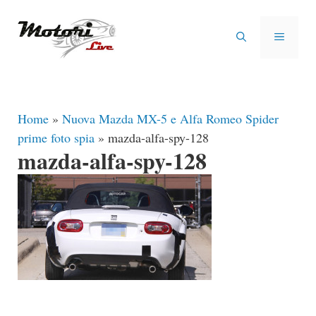
Vai
al
MENU
contenuto
Home
»
Nuova Mazda MX-5 e Alfa Romeo Spider
prime foto spia
»
mazda-alfa-spy-128
mazda-alfa-spy-128