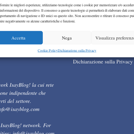
fornire le migliori esperienze, utilizziamo tecnologie come i cookie per memorizzare e/o acceder
 informazioni del dispositivo. Il consenso a queste tecnologie ci permetterà di elaborare dati com
portamento di navigazione o ID unici su questo sito. Non acconsentire o ritirare il consenso pu
uire negativamente su alcune caratteristiche e funzioni.
Accetta
Nega
Visualizza preferenz
Cookie Policy (UE)
Cookie Policy
Dichiarazione sulla Privacy
Dichiarazione sulla Privacy
ork IsayBlog! la cui rete
ione indipendente che
ti del settore.
info@isayblog.com
 IsayBlog! network. For
ities:
info@isayblog.com