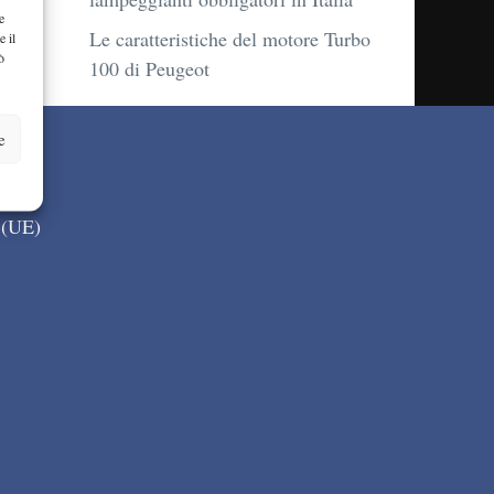
e
Le caratteristiche del motore Turbo
e il
ò
100 di Peugeot
e
 (UE)