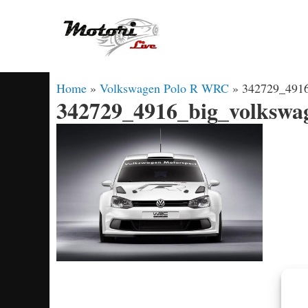
Vai
al
contenuto
Home
»
Volkswagen Polo R WRC
»
342729_4916
342729_4916_big_volkswa