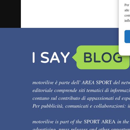
Per 
alle
com
infl
motorilive è parte dell' AREA
SPORT
del netw
editoriale comprende siti tematici di informaz
contano sul contributo di appassionati ed esper
Per pubblicità, comunicati e collaborazioni:
motorilive is part of the
SPORT AREA
in the
advertising, press releases and other opportun