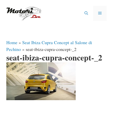
Vai
al
MENU
contenuto
Home
»
Seat Ibiza Cupra Concept al Salone di
Pechino
»
seat-ibiza-cupra-concept-_2
seat-ibiza-cupra-concept-_2