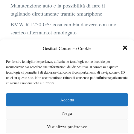
Manutenzione auto e la possibilità di fare il
tagliando direttamente tramite smartphone
BMW R 1250 GS: cosa cambia davvero con uno
scarico aftermarket omologato
Audi Q4 e-Tron 40 Business elettrica: mobilità
Gestisci Consenso Cookie
sostenibile, stile, anche con noleggio a lungo
termine
Per fornire le migliori esperienze, utilizziamo tecnologie come i cookie per
memorizzare e/o accedere alle informazioni del dispositivo. Il consenso a queste
Ufficiale l’arrivo degli stop lampeggianti
tecnologie ci permetterà di elaborare dati come il comportamento di navigazione o ID
obbligatori in Italia
unici su questo sito. Non acconsentire o ritirare il consenso può influire negativamente
su alcune caratteristiche e funzioni.
Le caratteristiche del motore Turbo 100 di
Peugeot
Accetta
Nega
Visualizza preferenze