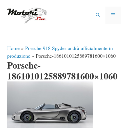
Vai
al
MENU
contenuto
Home
»
Porsche 918 Spyder andrà ufficialmente in
produzione
»
Porsche-1861010125889781600×1060
Porsche-
1861010125889781600×1060