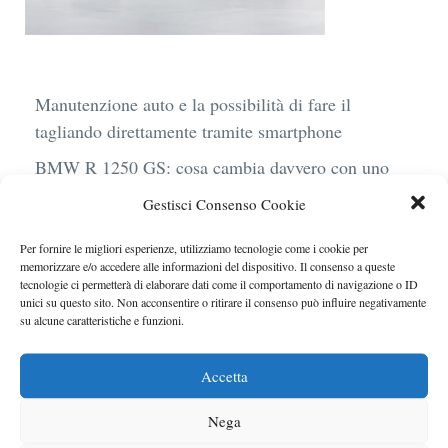
Manutenzione auto e la possibilità di fare il
tagliando direttamente tramite smartphone
BMW R 1250 GS: cosa cambia davvero con uno
scarico aftermarket omologato
Gestisci Consenso Cookie
Audi Q4 e-Tron 40 Business elettrica: mobilità
Per fornire le migliori esperienze, utilizziamo tecnologie come i cookie per
sostenibile, stile, anche con noleggio a lungo
memorizzare e/o accedere alle informazioni del dispositivo. Il consenso a queste
termine
tecnologie ci permetterà di elaborare dati come il comportamento di navigazione o ID
unici su questo sito. Non acconsentire o ritirare il consenso può influire negativamente
Ufficiale l’arrivo degli stop lampeggianti
su alcune caratteristiche e funzioni.
obbligatori in Italia
Accetta
Le caratteristiche del motore Turbo 100 di
Peugeot
Nega