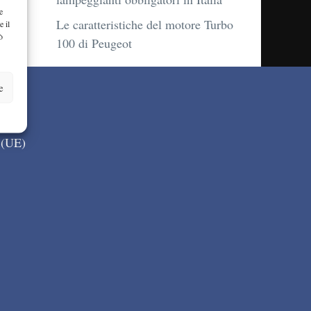
e
Le caratteristiche del motore Turbo
e il
ò
100 di Peugeot
e
 (UE)