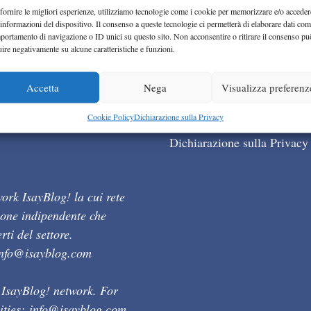
fornire le migliori esperienze, utilizziamo tecnologie come i cookie per memorizzare e/o acceder
 informazioni del dispositivo. Il consenso a queste tecnologie ci permetterà di elaborare dati com
portamento di navigazione o ID unici su questo sito. Non acconsentire o ritirare il consenso pu
uire negativamente su alcune caratteristiche e funzioni.
Accetta
Nega
Visualizza preferenz
Cookie Policy (UE)
Cookie Policy
Dichiarazione sulla Privacy
Dichiarazione sulla Privacy
ork IsayBlog! la cui rete
ione indipendente che
ti del settore.
info@isayblog.com
 IsayBlog! network. For
ities:
info@isayblog.com