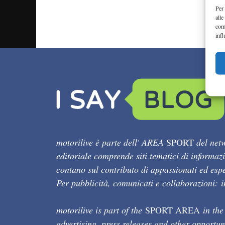
Per 
alle
com
infl
motorilive è parte dell' AREA
SPORT
del netw
editoriale comprende siti tematici di informaz
contano sul contributo di appassionati ed esper
Per pubblicità, comunicati e collaborazioni:
motorilive is part of the
SPORT AREA
in the
advertising, press releases and other opportun