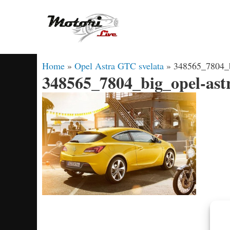
Vai
al
contenuto
Home
»
Opel Astra GTC svelata
»
348565_7804_b
348565_7804_big_opel-astr