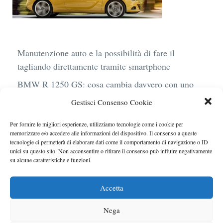
Manutenzione auto e la possibilità di fare il
tagliando direttamente tramite smartphone
BMW R 1250 GS: cosa cambia davvero con uno
scarico aftermarket omologato
Gestisci Consenso Cookie
Audi Q4 e-Tron 40 Business elettrica: mobilità
Per fornire le migliori esperienze, utilizziamo tecnologie come i cookie per
sostenibile, stile, anche con noleggio a lungo
memorizzare e/o accedere alle informazioni del dispositivo. Il consenso a queste
termine
tecnologie ci permetterà di elaborare dati come il comportamento di navigazione o ID
unici su questo sito. Non acconsentire o ritirare il consenso può influire negativamente
Ufficiale l’arrivo degli stop lampeggianti
su alcune caratteristiche e funzioni.
obbligatori in Italia
Accetta
Le caratteristiche del motore Turbo 100 di
Peugeot
Nega