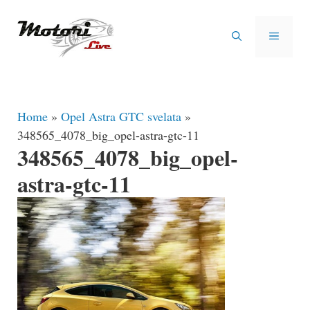
Vai
al
MENU
contenuto
Home
»
Opel Astra GTC svelata
»
348565_4078_big_opel-astra-gtc-11
348565_4078_big_opel-
astra-gtc-11