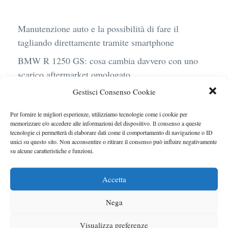
Manutenzione auto e la possibilità di fare il
tagliando direttamente tramite smartphone
BMW R 1250 GS: cosa cambia davvero con uno
scarico aftermarket omologato
Gestisci Consenso Cookie
Audi Q4 e-Tron 40 Business elettrica: mobilità
sostenibile, stile, anche con noleggio a lungo
Per fornire le migliori esperienze, utilizziamo tecnologie come i cookie per
termine
memorizzare e/o accedere alle informazioni del dispositivo. Il consenso a queste
tecnologie ci permetterà di elaborare dati come il comportamento di navigazione o ID
Ufficiale l’arrivo degli stop lampeggianti
unici su questo sito. Non acconsentire o ritirare il consenso può influire negativamente
su alcune caratteristiche e funzioni.
obbligatori in Italia
Le caratteristiche del motore Turbo 100 di
Accetta
Peugeot
Nega
Visualizza preferenze