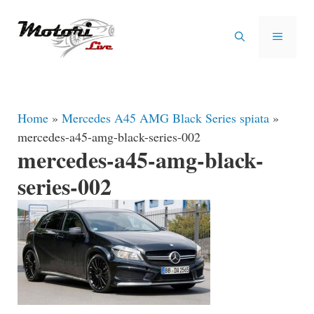
Vai
al
MENU
contenuto
Home
»
Mercedes A45 AMG Black Series spiata
»
mercedes-a45-amg-black-series-002
mercedes-a45-amg-black-
series-002