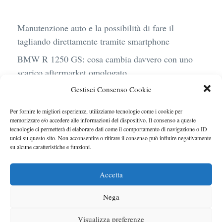
Manutenzione auto e la possibilità di fare il
tagliando direttamente tramite smartphone
BMW R 1250 GS: cosa cambia davvero con uno
scarico aftermarket omologato
Gestisci Consenso Cookie
Audi Q4 e-Tron 40 Business elettrica: mobilità
sostenibile, stile, anche con noleggio a lungo
Per fornire le migliori esperienze, utilizziamo tecnologie come i cookie per
termine
memorizzare e/o accedere alle informazioni del dispositivo. Il consenso a queste
tecnologie ci permetterà di elaborare dati come il comportamento di navigazione o ID
Ufficiale l’arrivo degli stop lampeggianti
unici su questo sito. Non acconsentire o ritirare il consenso può influire negativamente
su alcune caratteristiche e funzioni.
obbligatori in Italia
Le caratteristiche del motore Turbo 100 di
Accetta
Peugeot
Nega
Visualizza preferenze