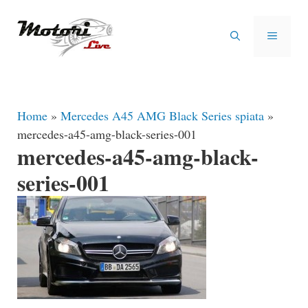
Vai
al
MENU
contenuto
Home
»
Mercedes A45 AMG Black Series spiata
»
mercedes-a45-amg-black-series-001
mercedes-a45-amg-black-
series-001