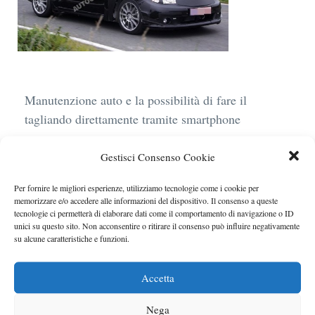
Manutenzione auto e la possibilità di fare il
tagliando direttamente tramite smartphone
BMW R 1250 GS: cosa cambia davvero con uno
Gestisci Consenso Cookie
scarico aftermarket omologato
Audi Q4 e-Tron 40 Business elettrica: mobilità
Per fornire le migliori esperienze, utilizziamo tecnologie come i cookie per
memorizzare e/o accedere alle informazioni del dispositivo. Il consenso a queste
sostenibile, stile, anche con noleggio a lungo
tecnologie ci permetterà di elaborare dati come il comportamento di navigazione o ID
termine
unici su questo sito. Non acconsentire o ritirare il consenso può influire negativamente
su alcune caratteristiche e funzioni.
Ufficiale l’arrivo degli stop lampeggianti
obbligatori in Italia
Accetta
Le caratteristiche del motore Turbo 100 di
Nega