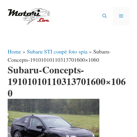
Vai
al
MENU
contenuto
Home
»
Subaru STI coupè foto spia
»
Subaru-
Concepts-19101010110313701600×1060
Subaru-Concepts-
19101010110313701600×106
0