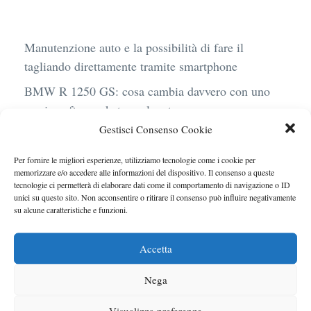
Manutenzione auto e la possibilità di fare il
tagliando direttamente tramite smartphone
BMW R 1250 GS: cosa cambia davvero con uno
scarico aftermarket omologato
Gestisci Consenso Cookie
Audi Q4 e-Tron 40 Business elettrica: mobilità
sostenibile, stile, anche con noleggio a lungo
Per fornire le migliori esperienze, utilizziamo tecnologie come i cookie per
termine
memorizzare e/o accedere alle informazioni del dispositivo. Il consenso a queste
tecnologie ci permetterà di elaborare dati come il comportamento di navigazione o ID
Ufficiale l’arrivo degli stop lampeggianti
unici su questo sito. Non acconsentire o ritirare il consenso può influire negativamente
su alcune caratteristiche e funzioni.
obbligatori in Italia
Le caratteristiche del motore Turbo 100 di
Accetta
Peugeot
Nega
Visualizza preferenze