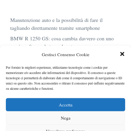
Manutenzione auto e la possibilità di fare il
tagliando direttamente tramite smartphone
BMW R 1250 GS: cosa cambia davvero con uno
scarico aftermarket omologato
Gestisci Consenso Cookie
Audi Q4 e-Tron 40 Business elettrica: mobilità
sostenibile, stile, anche con noleggio a lungo
Per fornire le migliori esperienze, utilizziamo tecnologie come i cookie per
termine
memorizzare e/o accedere alle informazioni del dispositivo. Il consenso a queste
tecnologie ci permetterà di elaborare dati come il comportamento di navigazione o ID
Ufficiale l’arrivo degli stop lampeggianti
unici su questo sito. Non acconsentire o ritirare il consenso può influire negativamente
su alcune caratteristiche e funzioni.
obbligatori in Italia
Le caratteristiche del motore Turbo 100 di
Accetta
Peugeot
Nega
Visualizza preferenze