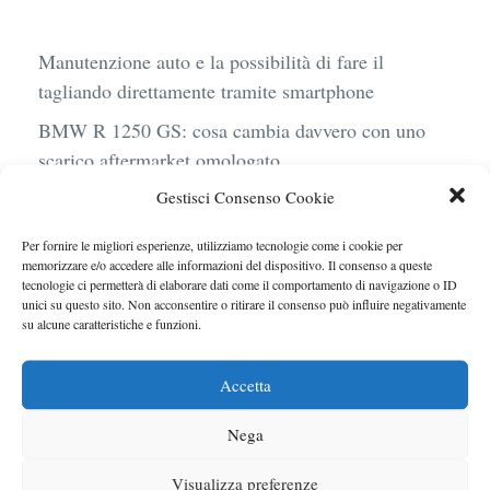
Manutenzione auto e la possibilità di fare il
tagliando direttamente tramite smartphone
BMW R 1250 GS: cosa cambia davvero con uno
scarico aftermarket omologato
Gestisci Consenso Cookie
Audi Q4 e-Tron 40 Business elettrica: mobilità
sostenibile, stile, anche con noleggio a lungo
Per fornire le migliori esperienze, utilizziamo tecnologie come i cookie per
termine
memorizzare e/o accedere alle informazioni del dispositivo. Il consenso a queste
tecnologie ci permetterà di elaborare dati come il comportamento di navigazione o ID
Ufficiale l’arrivo degli stop lampeggianti
unici su questo sito. Non acconsentire o ritirare il consenso può influire negativamente
su alcune caratteristiche e funzioni.
obbligatori in Italia
Le caratteristiche del motore Turbo 100 di
Accetta
Peugeot
Nega
Visualizza preferenze