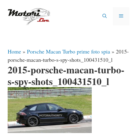
Vai
al
MENU
contenuto
Home
»
Porsche Macan Turbo prime foto spia
»
2015-
porsche-macan-turbo-s-spy-shots_100431510_l
2015-porsche-macan-turbo-
s-spy-shots_100431510_l