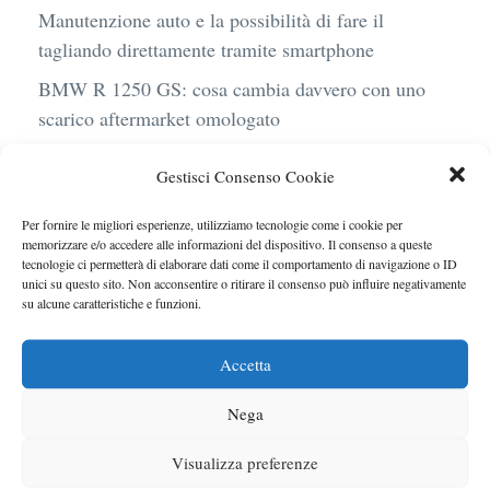
Manutenzione auto e la possibilità di fare il
tagliando direttamente tramite smartphone
BMW R 1250 GS: cosa cambia davvero con uno
scarico aftermarket omologato
Audi Q4 e-Tron 40 Business elettrica: mobilità
Gestisci Consenso Cookie
sostenibile, stile, anche con noleggio a lungo
termine
Per fornire le migliori esperienze, utilizziamo tecnologie come i cookie per
memorizzare e/o accedere alle informazioni del dispositivo. Il consenso a queste
Ufficiale l’arrivo degli stop lampeggianti
tecnologie ci permetterà di elaborare dati come il comportamento di navigazione o ID
obbligatori in Italia
unici su questo sito. Non acconsentire o ritirare il consenso può influire negativamente
su alcune caratteristiche e funzioni.
Le caratteristiche del motore Turbo 100 di
Peugeot
Accetta
Nega
Visualizza preferenze