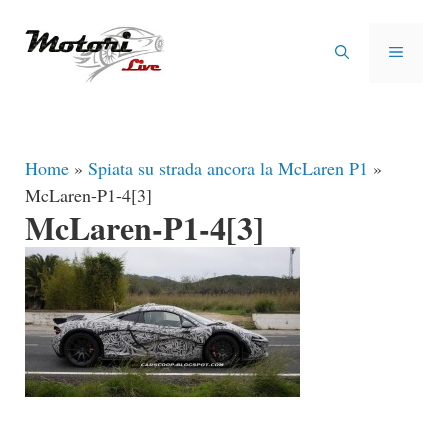
Vai
al
MENU
contenuto
Home
»
Spiata su strada ancora la McLaren P1
»
McLaren-P1-4[3]
McLaren-P1-4[3]