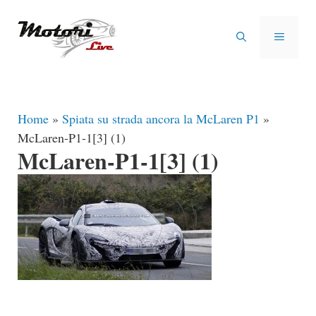
Vai
al
MENU
contenuto
Home
»
Spiata su strada ancora la McLaren P1
»
McLaren-P1-1[3] (1)
McLaren-P1-1[3] (1)