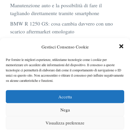
Manutenzione auto e la possibilità di fare il
tagliando direttamente tramite smartphone
BMW R 1250 GS: cosa cambia davvero con uno
scarico aftermarket omologato
Audi Q4 e-Tron 40 Business elettrica: mobilità
Gestisci Consenso Cookie
sostenibile, stile, anche con noleggio a lungo
termine
Per fornire le migliori esperienze, utilizziamo tecnologie come i cookie per
memorizzare e/o accedere alle informazioni del dispositivo. Il consenso a queste
Ufficiale l’arrivo degli stop lampeggianti
tecnologie ci permetterà di elaborare dati come il comportamento di navigazione o ID
obbligatori in Italia
unici su questo sito. Non acconsentire o ritirare il consenso può influire negativamente
su alcune caratteristiche e funzioni.
Le caratteristiche del motore Turbo 100 di
Peugeot
Accetta
Nega
Visualizza preferenze