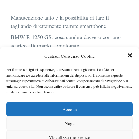
Manutenzione auto e la possibilità di fare il
tagliando direttamente tramite smartphone
BMW R 1250 GS: cosa cambia davvero con uno
scarico aftermarket omologato
Gestisci Consenso Cookie
Audi Q4 e-Tron 40 Business elettrica: mobilità
sostenibile, stile, anche con noleggio a lungo
Per fornire le migliori esperienze, utilizziamo tecnologie come i cookie per
termine
memorizzare e/o accedere alle informazioni del dispositivo. Il consenso a queste
tecnologie ci permetterà di elaborare dati come il comportamento di navigazione o ID
Ufficiale l’arrivo degli stop lampeggianti
unici su questo sito. Non acconsentire o ritirare il consenso può influire negativamente
su alcune caratteristiche e funzioni.
obbligatori in Italia
Le caratteristiche del motore Turbo 100 di
Accetta
Peugeot
Nega
Visualizza preferenze