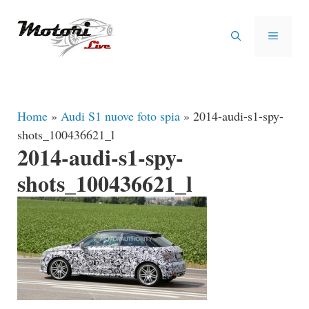
Vai
al
MENU
contenuto
Home
»
Audi S1 nuove foto spia
»
2014-audi-s1-spy-
shots_100436621_l
2014-audi-s1-spy-
shots_100436621_l